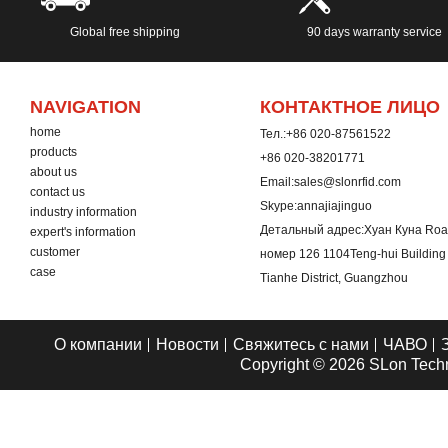
Global free shipping
90 days warranty service
NAVIGATION
КОНТАКТНОЕ ЛИЦО
home
Тел.:
+86 020-87561522
products
+86 020-38201771
about us
Email:
sales@slonrfid.com
contact us
Skype:
annajiajinguo
industry information
Детальный адрес:
Хуан Куна Road
expert's information
customer
номер 126 1104Teng-hui Buildin
case
Tianhe District, Guangzhou
О компании
Новости
Свяжитесь с нами
ЧАВО
Copyright © 2026
SLon Techn