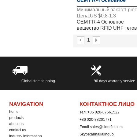
OEM FR-4 Основное
Минимальный заказ:
1
pie
Вещество RFID UHF Тег
Цена:
US $
0.8-1.3
OEM FR-4 Основное
вещество RFID UHF тегов
1
Global free shipping
90 days warranty service
NAVIGATION
КОНТАКТНОЕ ЛИЦО
home
Тел.:
+86 020-87561522
products
+86 020-38201771
about us
Email:
sales@slonrfid.com
contact us
Skype:
annajiajinguo
industry information