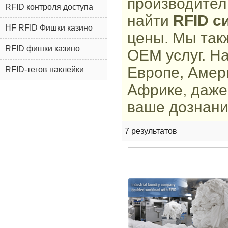
производител
RFID контроля доступа
найти
RFID с
HF RFID Фишки казино
цены. Мы так
RFID фишки казино
OEM услуг. Н
Европе, Амер
RFID-тегов наклейки
Африке, даже
ваше дознан
7 результатов
сп
ина