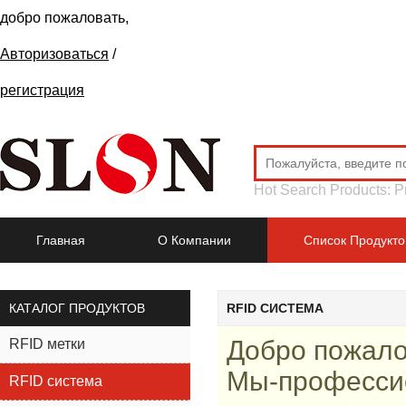
добро пожаловать,
Авторизоваться
/
регистрация
Hot Search Products:
P
Главная
О Компании
Список Продукто
КАТАЛОГ ПРОДУКТОВ
RFID СИСТЕМА
Добро пожало
RFID метки
Мы-професс
RFID система