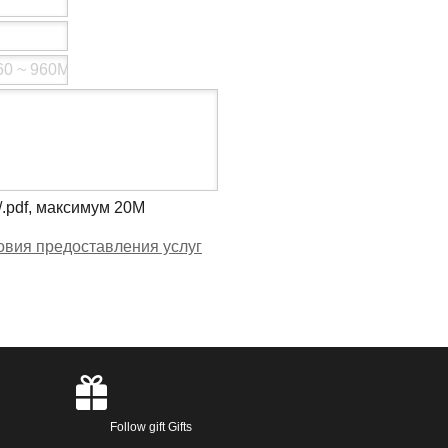
ls/.pdf, максимум 20M
овия предоставления услуг
Follow gift Gifts