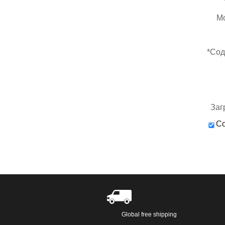
М
*
Сод
Заг
Со
Global free shipping