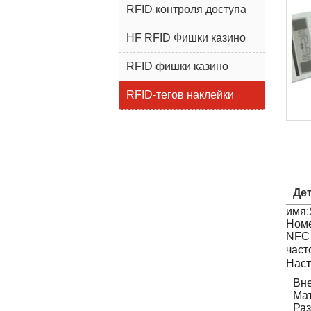
RFID контроля доступа
HF RFID Фишки казино
RFID фишки казино
RFID-тегов наклейки
Де
имя:
Номе
NFC 
час
Наст
Вн
Мат
Раз