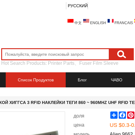
РУССКИЙ
中文
ENGLISH
FRANÇAIS
Hot Search Products:
Printer Parts
、
Fuser Film Sleeve
Список Продуктов
Блог
ЧАВО
ОЙ ХИГГСА 3 RFID НАКЛЕЙКИ ТЕГИ 860 ~ 960MHZ UHF RFID ТЕ
Share
Fac
доля
US $
0.3-0
цена
модель
Alien 9662