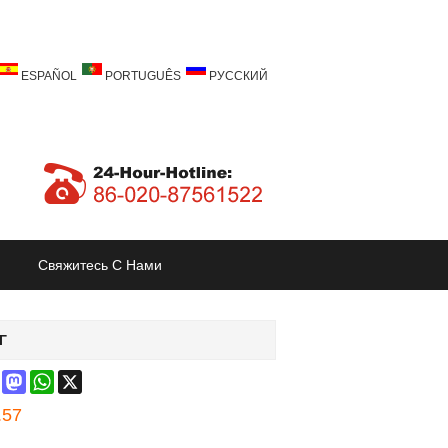
ESPAÑOL
PORTUGUÊS
РУССКИЙ
Свяжитесь С Нами
Г
ebook
Pinterest
Mastodon
WhatsApp
X
.57