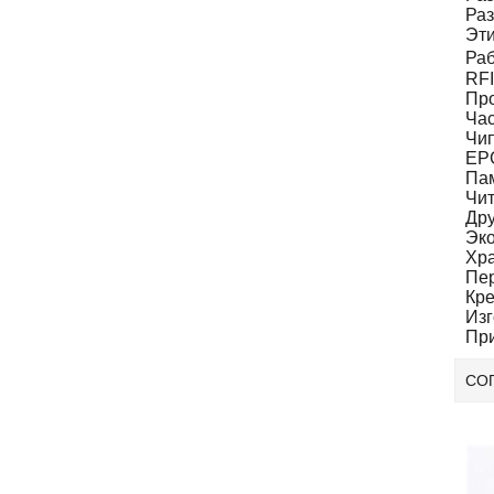
Раз
Эти
Раб
RFI
Про
Час
Чип
EPC
Пам
Чит
Дру
Эко
Хра
Пер
Кре
Изг
При
СО