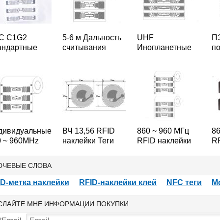
C C1G2
5-6 м Дальность
UHF
ПЭ
андартные
считывания
Инопланетные
п
F RFID
RFID-наклейки
9640 этикеток
на
лейка Метки
УВЧ теги, Чужие
RFID наклейки
УВ
 ~ 960 МГц
Хиггса 3 9662
Метки жалобы
на
D-тегов
EPC C1G2
дивидуальные
ВЧ 13,56 RFID
860 ~ 960 МГц
86
0 ~ 960MHz
наклейки Теги
RFID наклейки
RF
F RFID
S50 FM1108 Чип
Метки УВЧ Impinj
Те
лейки тегов с
RFID-тегов
E52 наклейки
ПЭ
ЮЧЕВЫЕ СЛОВА
Т Бумага с
тегов
п
крытием
ID-метка наклейки
RFID-наклейки клей
NFC теги
М
СЛАЙТЕ МНЕ ИНФОРМАЦИИ ПОКУПКИ