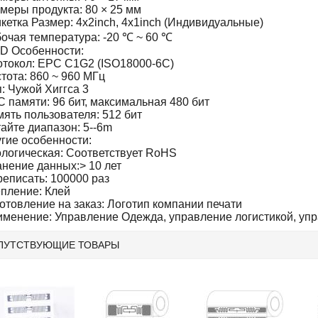
меры продукта: 80 × 25 мм
кетка Размер: 4x2inch, 4x1inch (Индивидуальные)
очая температура: -20 ℃ ~ 60 ℃
D Особенности:
токол: EPC C1G2 (ISO18000-6C)
тота: 860 ~ 960 МГц
: Чужой Хиггса 3
 памяти: 96 бит, максимальная 480 бит
ять пользователя: 512 бит
айте диапазон: 5--6m
гие особенности:
логическая: Соответствует RoHS
нение данных:> 10 лет
еписать: 100000 раз
пление: Клей
отовление на заказ: Логотип компании печати
менение: Управление Одежда, управление логистикой, упра
ПУТСТВУЮЩИЕ ТОВАРЫ