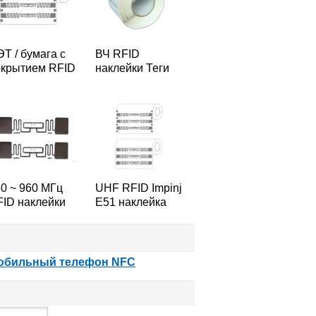
Т / бумага с
ВЧ RFID
окрытием RFID
наклейки Теги
клейки Метки
13,56 Для
Ч Impinj E51
материально-
клейки тегов
технического
обеспечения
0 ~ 960 МГц
UHF RFID Impinj
ID наклейки
E51 наклейка
ги Чужой 9662,
Метки 860 ~ 960
Т / бумага с
МГц RFID меток
окрытием
обильный телефон NFC