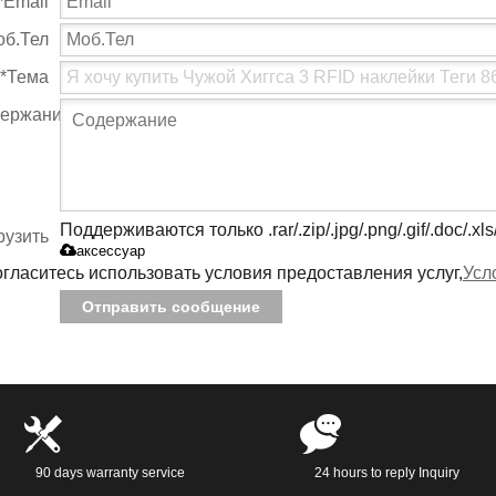
*
Email
об.Тел
*
Тема
ержание
Поддерживаются только .rar/.zip/.jpg/.png/.gif/.doc/.x
рузить
аксессуар
гласитесь использовать условия предоставления услуг,
Усл
Отправить сообщение
90 days warranty service
24 hours to reply Inquiry