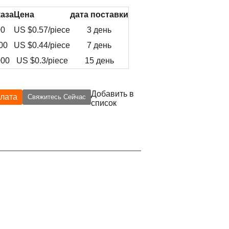
аза
Цена
дата поставки
00
US $
0.57
/piece
3 день
00
US $
0.44
/piece
7 день
000
US $
0.3
/piece
15 день
Добавить в
лата
Свяжитесь Сейчас
список