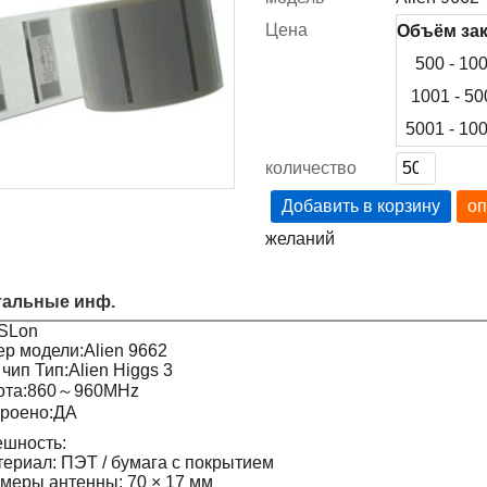
Цена
Объём зак
500 - 10
1001 - 50
5001 - 10
количество
Добавить в корзину
оп
желаний
тальные инф.
SLon
р модели:Alien 9662
чип Тип:Alien Higgs 3
тота:860～960MHz
роено:ДА
ешность:
ериал: ПЭТ / бумага с покрытием
меры антенны: 70 × 17 мм