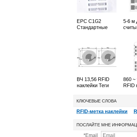
EPC C1G2
5-6 м
Стандартные
считы
UHF RFID
RFID-
наклейка Метки
УВЧ т
860 ~ 960 МГц
Хиггс
RFID-тегов
ВЧ 13,56 RFID
860 ~
наклейки Теги
RFID 
S50 FM1108 Чип
Метки
RFID-тегов
E52 н
КЛЮЧЕВЫЕ СЛОВА
тегов
RFID-метка наклейки
R
ПОСЛАЙТЕ МНЕ ИНФОРМАЦ
*
Email