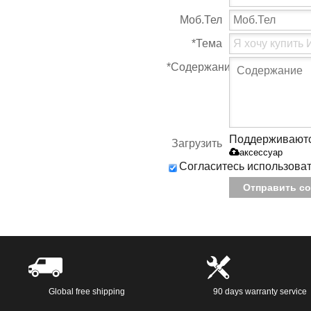
Моб.Тел
*
Тема
*
Содержание
Поддерживаются т
Загрузить
аксессуар
Согласитесь использоват
Отправить с
Global free shipping
90 days warranty service