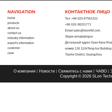
NAVIGATION
КОНТАКТНОЕ ЛИЦО
home
Тел.:
+86 020-87561522
products
+86 020-38201771
about us
Email:
sales@slonrfid.com
contact us
Skype:
annajiajinguo
industry information
Детальный адрес:
Хуан Куна Road
expert's information
customer
номер 126 1104Teng-hui Buildin
case
Tianhe District, Guangzhou
О компании
Новости
Свяжитесь с нами
ЧАВО
Copyright © 2026
SLon Techn