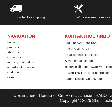
Global free shipping
90 days warranty service
NAVIGATION
КОНТАКТНОЕ ЛИЦО
home
Тел.:
+86 020-87561522
products
+86 020-38201771
about us
Email:
sales@slonrfid.com
contact us
Skype:
annajiajinguo
industry information
Детальный адрес:
Хуан Куна Road
expert's information
customer
номер 126 1104Teng-hui Buildin
case
Tianhe District, Guangzhou
О компании
Новости
Свяжитесь с нами
ЧАВО
Copyright © 2026
SLon Techn