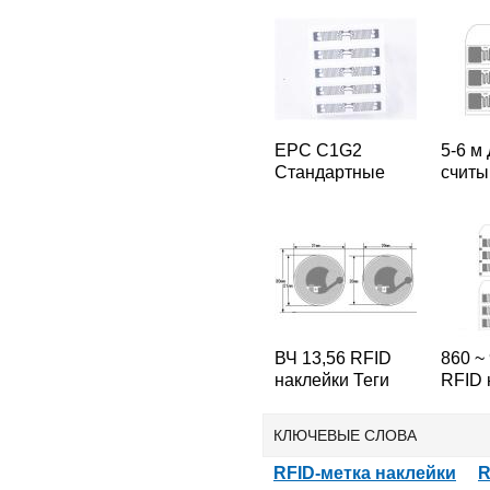
EPC C1G2
5-6 м
Стандартные
считы
UHF RFID
RFID-
наклейка Метки
УВЧ т
860 ~ 960 МГц
Хиггс
RFID-тегов
ВЧ 13,56 RFID
860 ~
наклейки Теги
RFID 
S50 FM1108 Чип
Метки
RFID-тегов
E52 н
КЛЮЧЕВЫЕ СЛОВА
тегов
RFID-метка наклейки
R